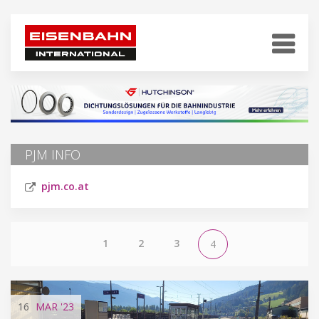
PJM INFO
pjm.co.at
1
2
3
4
16
MAR
'23