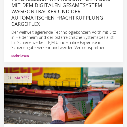
IT DEM DIGITALEN GESAMTSYSTEM W
AGGONTRACKER UND DER A
UTOMATISCHEN FRACHTKUPPLUNG C
ARGOFLEX
Der weltweit agierende Technologiekonzern Voith mit Sitz
in Heidenheim und der österreichische Systemspezialist
für Schienenverkehr PJM bündeln ihre Expertise im
Schienengüterverkehr und werden Vertriebspartner.
Mehr lesen…
21
MAR
'22