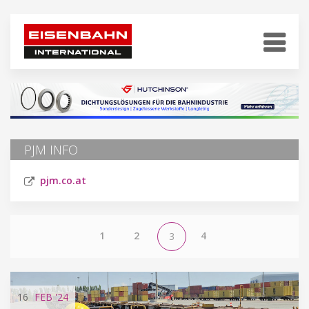
PJM INFO
pjm.co.at
1
2
4
3
16
FEB
'24