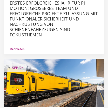
ERSTES ERFOLGREICHES JAHR FÜR PJ
MOTION: GRÖSSERES TEAM UND E
RFOLGREICHE PROJEKTE ZULASSUNG MIT F
UNKTIONALER SICHERHEIT UND N
ACHRÜSTUNG VON S
CHIENENFAHRZEUGEN SIND F
OKUSTHEMEN
.
Mehr lesen…
19
SEP
'24