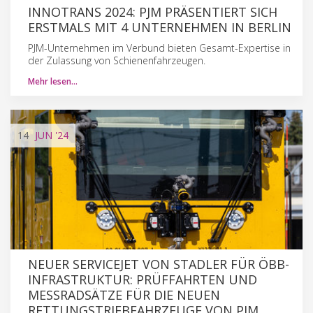
INNOTRANS 2024: PJM PRÄSENTIERT SICH
ERSTMALS MIT 4 UNTERNEHMEN IN BERLIN
PJM-Unternehmen im Verbund bieten Gesamt-Expertise in
der Zulassung von Schienenfahrzeugen.
Mehr lesen…
14
JUN
'24
NEUER SERVICEJET VON STADLER FÜR ÖBB-
INFRASTRUKTUR: PRÜFFAHRTEN UND
MESSRADSÄTZE FÜR DIE NEUEN
RETTUNGSTRIEBFAHRZEUGE VON PJM