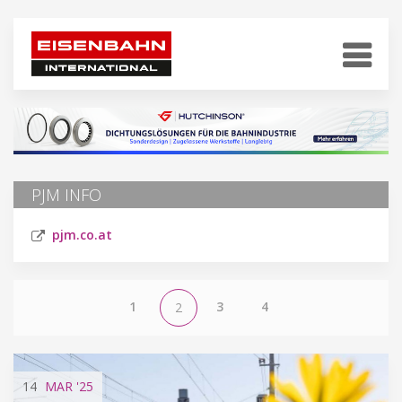
PJM INFO
pjm.co.at
1
3
4
2
14
MAR
'25