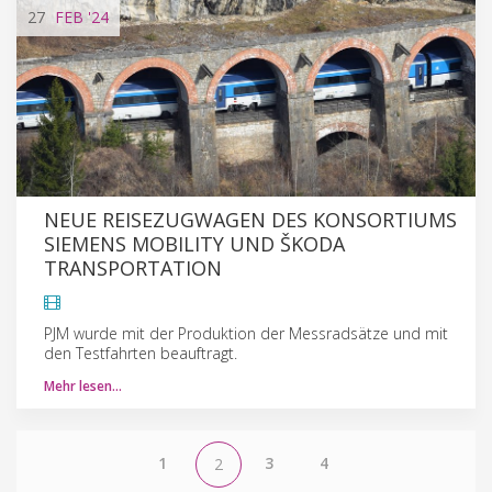
27
FEB
'24
NEUE REISEZUGWAGEN DES KONSORTIUMS
SIEMENS MOBILITY UND ŠKODA
TRANSPORTATION
PJM wurde mit der Produktion der Messradsätze und mit
den Testfahrten beauftragt.
Mehr lesen…
1
3
4
2