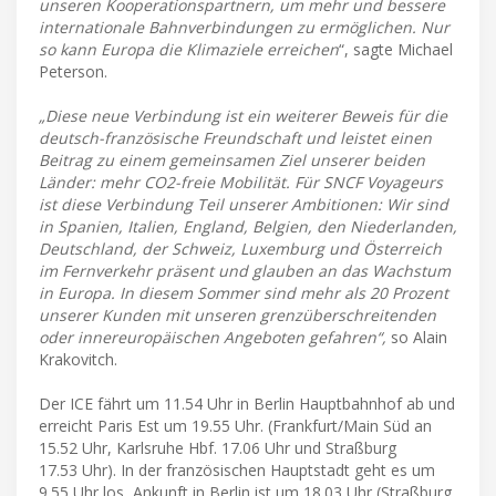
unseren Kooperationspartnern, um mehr und bessere
internationale Bahnverbindungen zu ermöglichen. Nur
so kann Europa die Klimaziele erreichen
“, sagte Michael
Peterson.
„Diese neue Verbindung ist ein weiterer Beweis für die
deutsch-französische Freundschaft und leistet einen
Beitrag zu einem gemeinsamen Ziel unserer beiden
Länder: mehr CO2-freie Mobilität. Für SNCF Voyageurs
ist diese Verbindung Teil unserer Ambitionen: Wir sind
in Spanien, Italien, England, Belgien, den Niederlanden,
Deutschland, der Schweiz, Luxemburg und Österreich
im Fernverkehr präsent und glauben an das Wachstum
in Europa. In diesem Sommer sind mehr als 20 Prozent
unserer Kunden mit unseren grenzüberschreitenden
oder innereuropäischen Angeboten gefahren“,
so Alain
Krakovitch.
Der ICE fährt um 11.54 Uhr in Berlin Hauptbahnhof ab und
erreicht Paris Est um 19.55 Uhr. (Frankfurt/Main Süd an
15.52 Uhr, Karlsruhe Hbf. 17.06 Uhr und Straßburg
17.53 Uhr). In der französischen Hauptstadt geht es um
9.55 Uhr los, Ankunft in Berlin ist um 18.03 Uhr (Straßburg