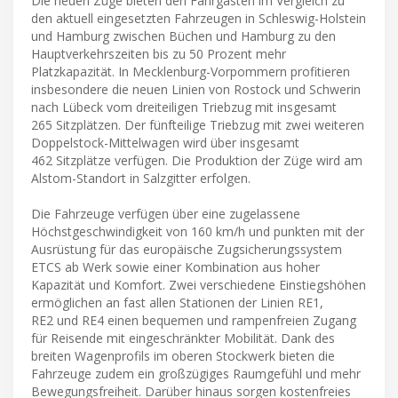
Die neuen Züge bieten den Fahrgästen im Vergleich zu
den aktuell eingesetzten Fahrzeugen in Schleswig-Holstein
und Hamburg zwischen Büchen und Hamburg zu den
Hauptverkehrszeiten bis zu 50 Prozent mehr
Platzkapazität. In Mecklenburg-Vorpommern profitieren
insbesondere die neuen Linien von Rostock und Schwerin
nach Lübeck vom dreiteiligen Triebzug mit insgesamt
265 Sitzplätzen. Der fünfteilige Triebzug mit zwei weiteren
Doppelstock-Mittelwagen wird über insgesamt
462 Sitzplätze verfügen. Die Produktion der Züge wird am
Alstom-Standort in Salzgitter erfolgen.
Die Fahrzeuge verfügen über eine zugelassene
Höchstgeschwindigkeit von 160 km/h und punkten mit der
Ausrüstung für das europäische Zugsicherungssystem
ETCS ab Werk sowie einer Kombination aus hoher
Kapazität und Komfort. Zwei verschiedene Einstiegshöhen
ermöglichen an fast allen Stationen der Linien RE1,
RE2 und RE4 einen bequemen und rampenfreien Zugang
für Reisende mit eingeschränkter Mobilität. Dank des
breiten Wagenprofils im oberen Stockwerk bieten die
Fahrzeuge zudem ein großzügiges Raumgefühl und mehr
Bewegungsfreiheit. Darüber hinaus sorgen kostenfreies