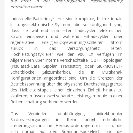
die nicht in der ursprünglichen Pressemitteilung
enthalten waren.
Industrielle Batteriezyklierer sind komplexe, bidirektionale
leistungselektronische Systeme, die so konfiguriert sind,
dass sie während simulierter Ladezyklen elektrischen
Strom einspeisen und während Entladezyklen über
regenerative Energierückgewinnungsschleifen Strom
zurück in das Versorgungsnetz leiten.
Hochleistungszyklierer wie der 900 EX verfügen im
Allgemeinen über interne verschachtelte IGBT-Topologien
(Insulated-Gate Bipolar Transistor) oder SiC-MOSFET-
Schaltblöcke (Siliziumkarbid), die in Multikanal-
Konfigurationen angeordnet sind. Um die Grenzen der
Betriebsspannung über die physische Durchschlagsgrenze
des Halbleiterstapels einer einzelnen Einheit hinaus zu
skalieren, müssen zwei separate Leistungsmodule in einer
Reihenschaltung verbunden werden.
Das Verbinden unabhängiger, bidirektionaler
Stromversorgungen in Reihe bringt erhebliche
steuerungstechnische Herausforderungen mit sich, die
sich primär auf den Spannungsausgleich und die