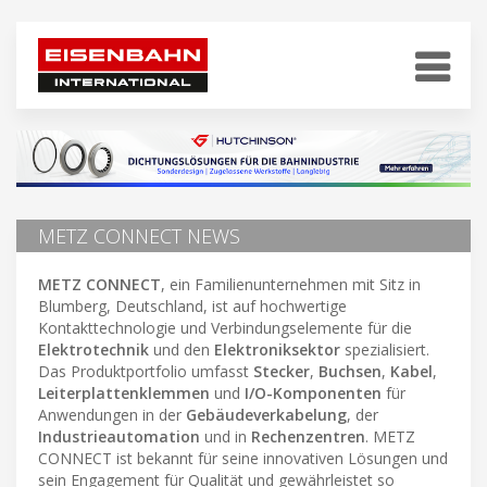
METZ CONNECT NEWS
METZ CONNECT
, ein Familienunternehmen mit Sitz in
Blumberg, Deutschland, ist auf hochwertige
Kontakttechnologie und Verbindungselemente für die
Elektrotechnik
und den
Elektroniksektor
spezialisiert.
Das Produktportfolio umfasst
Stecker
,
Buchsen
,
Kabel
,
Leiterplattenklemmen
und
I/O-Komponenten
für
Anwendungen in der
Gebäudeverkabelung
, der
Industrieautomation
und in
Rechenzentren
. METZ
CONNECT ist bekannt für seine innovativen Lösungen und
sein Engagement für Qualität und gewährleistet so