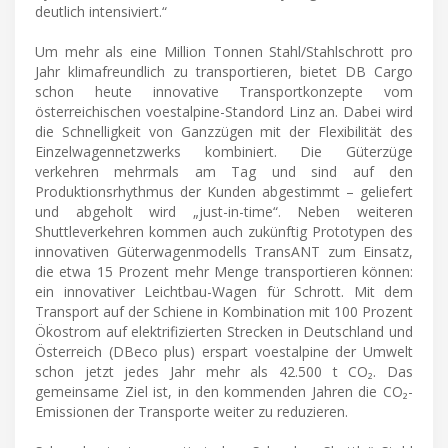
deutlich intensiviert.“
Um mehr als eine Million Tonnen Stahl/Stahlschrott pro
Jahr klimafreundlich zu transportieren, bietet DB Cargo
schon heute innovative Transportkonzepte vom
österreichischen voestalpine-Standord Linz an. Dabei wird
die Schnelligkeit von Ganzzügen mit der Flexibilität des
Einzelwagennetzwerks kombiniert. Die Güterzüge
verkehren mehrmals am Tag und sind auf den
Produktionsrhythmus der Kunden abgestimmt – geliefert
und abgeholt wird „just-in-time“. Neben weiteren
Shuttleverkehren kommen auch zukünftig Prototypen des
innovativen Güterwagenmodells TransANT zum Einsatz,
die etwa 15 Prozent mehr Menge transportieren können:
ein innovativer Leichtbau-Wagen für Schrott. Mit dem
Transport auf der Schiene in Kombination mit 100 Prozent
Ökostrom auf elektrifizierten Strecken in Deutschland und
Österreich (DBeco plus) erspart voestalpine der Umwelt
schon jetzt jedes Jahr mehr als 42.500 t CO₂. Das
gemeinsame Ziel ist, in den kommenden Jahren die CO₂-
Emissionen der Transporte weiter zu reduzieren.