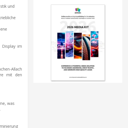
stik und
riebliche
dene
 Display im
chen-Allach
are mit den
rne, was
.
rminierung