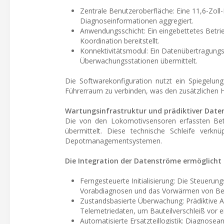
Zentrale Benutzeroberfläche: Eine 11,6-Zoll
Diagnoseinformationen aggregiert.
Anwendungsschicht: Ein eingebettetes Betri
Koordination bereitstellt.
Konnektivitätsmodul: Ein Datenübertragung
Überwachungsstationen übermittelt.
Die Softwarekonfiguration nutzt ein Spiegelun
Führerraum zu verbinden, was den zusätzlichen 
Wartungsinfrastruktur und prädiktiver Daten
Die von den Lokomotivsensoren erfassten Betri
übermittelt. Diese technische Schleife verkn
Depotmanagementsystemen.
Die Integration der Datenströme ermöglicht 
Ferngesteuerte Initialisierung: Die Steueru
Vorabdiagnosen und das Vorwärmen von Betri
Zustandsbasierte Überwachung: Prädiktive Al
Telemetriedaten, um Bauteilverschleiß vor e
Automatisierte Ersatzteillogistik: Diagnose