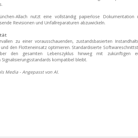
s.
München-Allach nutzt eine vollständig papierlose Dokumentation u
sende Revisionen und Unfallreparaturen abzuwickeln.
ität
vallen zu einer vorausschauenden, zustandsbasierten Instandhal
 und den Flotteneinsatz optimieren. Standardisierte Softwareschnittste
über den gesamten Lebenszyklus hinweg mit zukünftigen eu
Signalisierungsstandards kompatibel bleibt.
ls Media - Angepasst von AI.