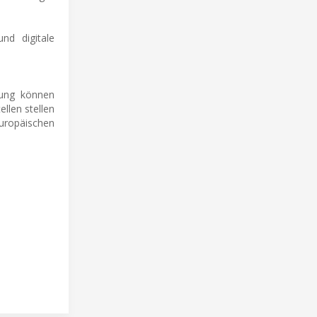
nd digitale
tung können
llen stellen
ropäischen