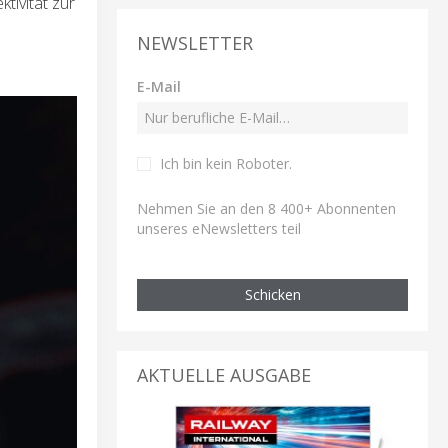
tivität zur
NEWSLETTER
E-Mail
Ich bin kein Roboter
.
Nehmen Sie an den 8 400+ Abonnenten
unseres eNewsletters teil
Schicken
AKTUELLE AUSGABE