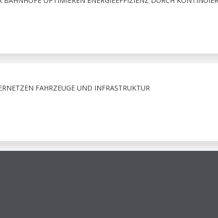
 BAHNHÖFE OPTIMIEREN ENERGIEEFFIZIENZ DURCH KONTINUIER
VERNETZEN FAHRZEUGE UND INFRASTRUKTUR