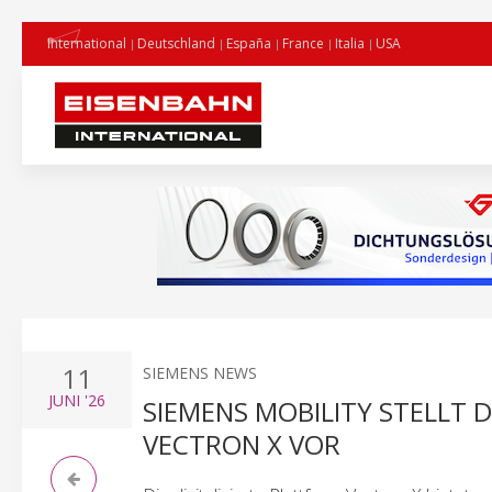
International
Deutschland
España
France
Italia
USA
11
SIEMENS NEWS
JUNI
'26
SIEMENS MOBILITY STELLT 
VECTRON X VOR