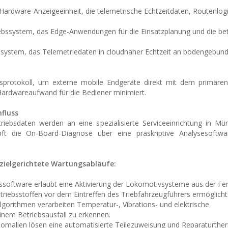
-Hardware-Anzeigeeinheit, die telemetrische Echtzeitdaten, Routenlogi
ebssystem, das Edge-Anwendungen für die Einsatzplanung und die bet
ssystem, das Telemetriedaten in cloudnaher Echtzeit an bodengebun
gsprotokoll, um externe mobile Endgeräte direkt mit dem primären
Hardwareaufwand für die Bediener minimiert.
fluss
ebsdaten werden an eine spezialisierte Serviceeinrichtung in Mün
üpft die On-Board-Diagnose über eine präskriptive Analysesoftw
zielgerichtete Wartungsabläufe:
ngssoftware erlaubt eine Aktivierung der Lokomotivsysteme aus der Fe
ebsstoffen vor dem Eintreffen des Triebfahrzeugführers ermöglicht
gorithmen verarbeiten Temperatur-, Vibrations- und elektrische
inem Betriebsausfall zu erkennen.
anomalien lösen eine automatisierte Teilezuweisung und Reparaturthe