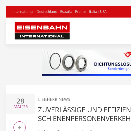
International
Deutschland
España
France
Italia
USA
28
LIEBHERR NEWS
MAI
'26
ZUVERLÄSSIGE UND EFFIZIE
SCHIENENPERSONENVERKEH