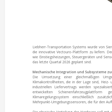
Liebherr-Transportation Systems wurde von Sie
die innovative Vectouro-Plattform zu liefern.
wie Einstiegsheizungen, Steuergeräten und Sens
das letzte Quartal 2026 geplant sind.
Mechanische Integration und Subsysteme z
Die Umsetzung einer gleichmäßigen Umgeb
Klimakontrollheiten, die in der Lage sind, Heiz
industriellen Liefervertrags werden spezialis
entwickelten Schienenfahrzeugplattform
Klimaregelungssystem einschließlich zusätzlic
Mehrpunkt-Umgebungssensoren, die für den Aufbau 
Die physische Verteilung der Hardware soll mit