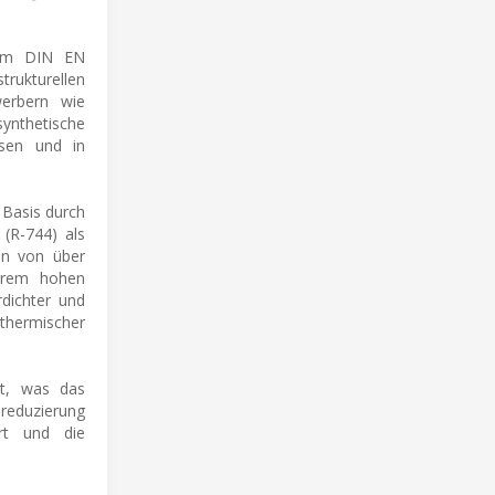
Norm DIN EN
rukturellen
werbern wie
nthetische
isen und in
 Basis durch
(R-744) als
en von über
xtrem hohen
rdichter und
 thermischer
gt, was das
sreduzierung
rt und die