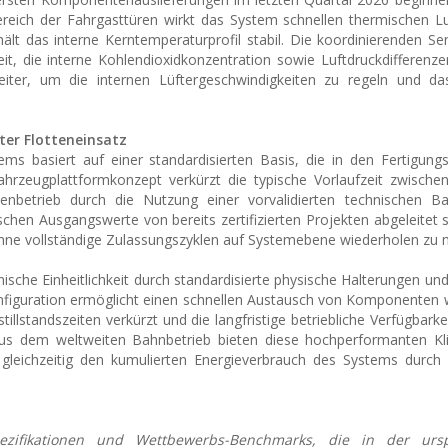
 Bereich der Fahrgasttüren wirkt das System schnellen thermischen L
t das interne Kerntemperaturprofil stabil. Die koordinierenden S
it, die interne Kohlendioxidkonzentration sowie Luftdruckdifferenze
iter, um die internen Lüftergeschwindigkeiten zu regeln und das 
ter Flotteneinsatz
s basiert auf einer standardisierten Basis, die in den Fertigung
ahrzeugplattformkonzept verkürzt die typische Vorlaufzeit zwische
enbetrieb durch die Nutzung einer vorvalidierten technischen Ba
hen Ausgangswerte von bereits zertifizierten Projekten abgeleitet 
 ohne vollständige Zulassungszyklen auf Systemebene wiederholen zu
che Einheitlichkeit durch standardisierte physische Halterungen und 
konfiguration ermöglicht einen schnellen Austausch von Komponenten
illstandszeiten verkürzt und die langfristige betriebliche Verfügbarke
 aus dem weltweiten Bahnbetrieb bieten diese hochperformanten K
 gleichzeitig den kumulierten Energieverbrauch des Systems durch
pezifikationen und Wettbewerbs-Benchmarks, die in der ursp