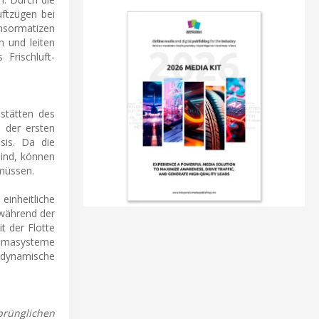
uftzügen bei
ensormatizen
n und leiten
Frischluft-
sstätten des
n der ersten
sis. Da die
sind, können
 müssen.
einheitliche
 während der
it der Flotte
limasysteme
 dynamische
rünglichen