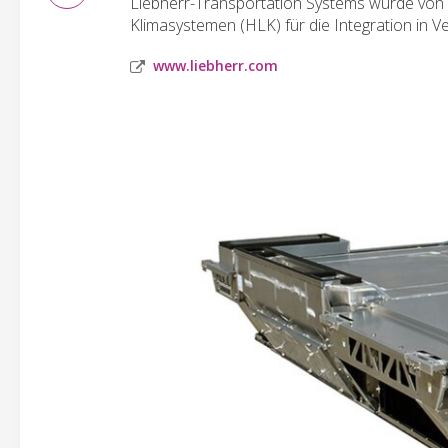
Liebherr-Transportation Systems wurde von S
Klimasystemen (HLK) für die Integration in V
www.liebherr.com