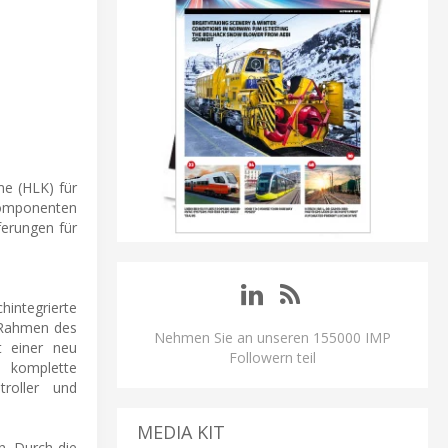
me (HLK) für
 Komponenten
ferungen für
ntegrierte
m Rahmen des
Nehmen Sie an unseren 155000 IMP
t einer neu
Followern teil
 komplette
troller und
MEDIA KIT
n. Durch die