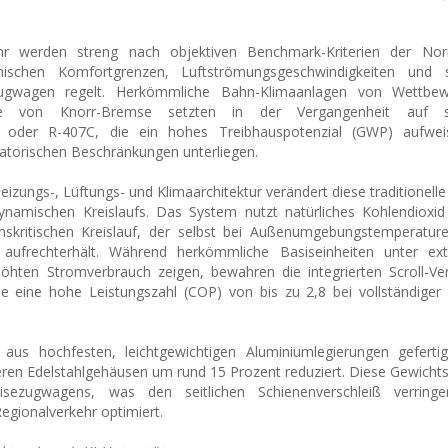
ehr werden streng nach objektiven Benchmark-Kriterien der 
schen Komfortgrenzen, Luftströmungsgeschwindigkeiten und st
sezugwagen regelt. Herkömmliche Bahn-Klimaanlagen von Wettbe
te von Knorr-Bremse setzten in der Vergangenheit auf sy
4a oder R-407C, die ein hohes Treibhauspotenzial (GWP) aufwe
latorischen Beschränkungen unterliegen.
zungs-, Lüftungs- und Klimaarchitektur verändert diese traditionelle
namischen Kreislaufs. Das System nutzt natürliches Kohlendioxid 
anskritischen Kreislauf, der selbst bei Außenumgebungstemperatur
 aufrechterhält. Während herkömmliche Basiseinheiten unter e
höhten Stromverbrauch zeigen, bewahren die integrierten Scroll-Ve
e eine hohe Leistungszahl (COP) von bis zu 2,8 bei vollständiger
aus hochfesten, leichtgewichtigen Aluminiumlegierungen geferti
eren Edelstahlgehäusen um rund 15 Prozent reduziert. Diese Gewicht
ezugwagens, was den seitlichen Schienenverschleiß verringe
egionalverkehr optimiert.