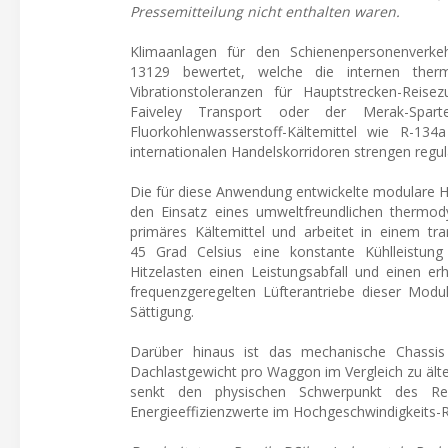
Pressemitteilung nicht enthalten waren.
Klimaanlagen für den Schienenpersonenverk
13129 bewertet, welche die internen thermi
Vibrationstoleranzen für Hauptstrecken-Rei
Faiveley Transport oder der Merak-Spar
Fluorkohlenwasserstoff-Kältemittel wie R-13
internationalen Handelskorridoren strengen regu
Die für diese Anwendung entwickelte modulare Hei
den Einsatz eines umweltfreundlichen thermody
primäres Kältemittel und arbeitet in einem tr
45 Grad Celsius eine konstante Kühlleistung
Hitzelasten einen Leistungsabfall und einen er
frequenzgeregelten Lüfterantriebe dieser Modul
Sättigung.
Darüber hinaus ist das mechanische Chassis 
Dachlastgewicht pro Waggon im Vergleich zu ält
senkt den physischen Schwerpunkt des Reis
Energieeffizienzwerte im Hochgeschwindigkeits-R