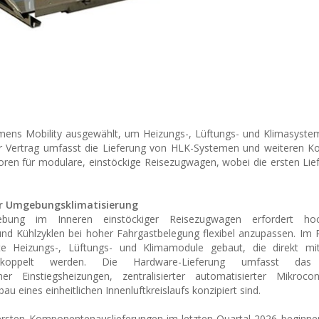
mens Mobility ausgewählt, um Heizungs-, Lüftungs- und Klimasyste
 Der Vertrag umfasst die Lieferung von HLK-Systemen und weiteren
oren für modulare, einstöckige Reisezugwagen, wobei die ersten Lie
ur Umgebungsklimatisierung
ung im Inneren einstöckiger Reisezugwagen erfordert hochi
- und Kühlzyklen bei hoher Fahrgastbelegung flexibel anzupassen. I
ierte Heizungs-, Lüftungs- und Klimamodule gebaut, die direkt mi
 gekoppelt werden. Die Hardware-Lieferung umfasst das
her Einstiegsheizungen, zentralisierter automatisierter Mikrocon
eines einheitlichen Innenluftkreislaufs konzipiert sind.
 ersten Komponentenauslieferungen im letzten Quartal 2026 beginne