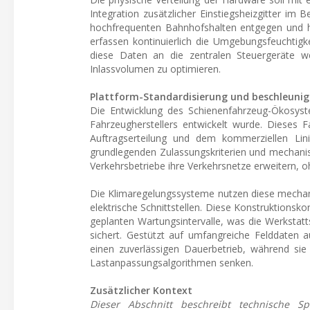
Integration zusätzlicher Einstiegsheizgitter im
hochfrequenten Bahnhofshalten entgegen und häl
erfassen kontinuierlich die Umgebungsfeuchtigke
diese Daten an die zentralen Steuergeräte we
Inlassvolumen zu optimieren.
Plattform-Standardisierung und beschleunig
Die Entwicklung des Schienenfahrzeug-Ökosystem
Fahrzeugherstellers entwickelt wurde. Dieses F
Auftragserteilung und dem kommerziellen Lini
grundlegenden Zulassungskriterien und mechanisc
Verkehrsbetriebe ihre Verkehrsnetze erweitern,
Die Klimaregelungssysteme nutzen diese mechanis
elektrische Schnittstellen. Diese Konstruktions
geplanten Wartungsintervalle, was die Werkstattst
sichert. Gestützt auf umfangreiche Felddaten
einen zuverlässigen Dauerbetrieb, während sie
Lastanpassungsalgorithmen senken.
Zusätzlicher Kontext
Dieser Abschnitt beschreibt technische S