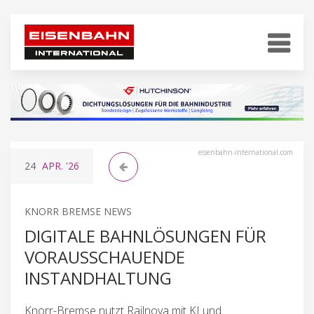
eisenbahn-international.com
24
APR.
'26
KNORR BREMSE NEWS
DIGITALE BAHNLÖSUNGEN FÜR
VORAUSSCHAUENDE
INSTANDHALTUNG
Knorr-Bremse nutzt Railnova mit KI und