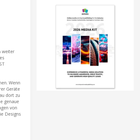
h weiter
nes
 ST
chen. Wenn
hrer Geräte
au dort zu
die genaue
lagen von
die Designs