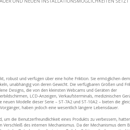
DAUER UND NEUEN INSTALLATIONSMÖGLICHKEITEN SETZT
akt, robust und verfügen über eine hohe Friktion. Sie ermöglichen de
ckeln, unabhängig von deren Gewicht. Die verfügbaren Größen und Fri
edene Designs, die von den kleinsten Webcams und Geräten der
terbildschirmen, LCD-Anzeigen, Verkaufsterminals, medizinischen Ger
 neuen Modelle dieser Serie – ST-7A2 und ST-10A2 – bieten die glei
e Vorgänger, haben jedoch eine wesentlich längere Lebensdauer.
d, um die Benutzerfreundlichkeit eines Produkts zu verbessern, hatte
ten Verschleiß des internen Mechanismus. Da der Mechanismus dem 