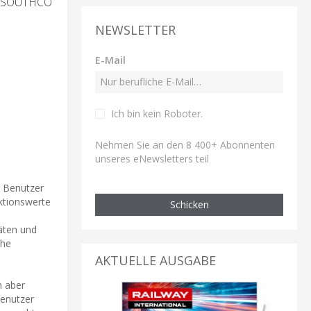
 SOUTHCO
NEWSLETTER
E-Mail
Ich bin kein Roboter
.
Nehmen Sie an den 8 400+ Abonnenten
unseres eNewsletters teil
m Benutzer
ktionswerte
Schicken
äten und
che
AKTUELLE AUSGABE
n aber
Benutzer