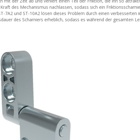
h mit der Zeit ab und verliert einen Teil der Friktion, die ihn so attrakt
Kraft des Mechanismus nachlassen, sodass sich ein Friktionsscharnie
 ST-7A2 und ST-10A2 lösen dieses Problem durch einen verbesserten i
dauer des Scharniers erheblich, sodass es während der gesamten L