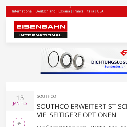
International
Deutschland
España
France
Italia
USA
13
SOUTHCO
JAN.
'25
SOUTHCO ERWEITERT ST SC
VIELSEITIGERE OPTIONEN