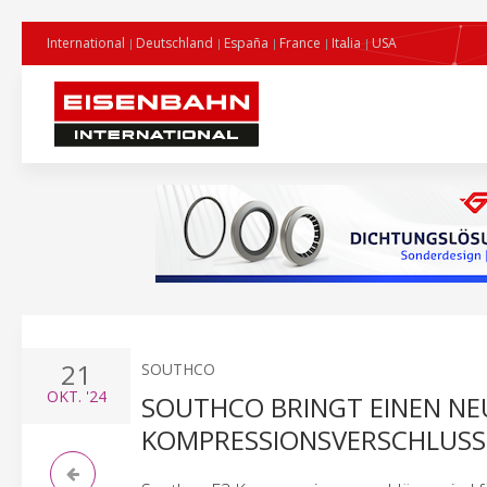
International
Deutschland
España
France
Italia
USA
21
SOUTHCO
OKT.
'24
SOUTHCO BRINGT EINEN N
KOMPRESSIONSVERSCHLUSS