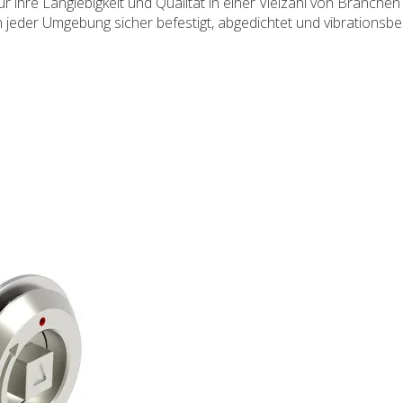
ihre Langlebigkeit und Qualität in einer Vielzahl von Branchen
n jeder Umgebung sicher befestigt, abgedichtet und vibrationsbe