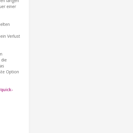
nen langen
uer einer
elten
ein Verlust
en
 die
das
ste Option
quick-