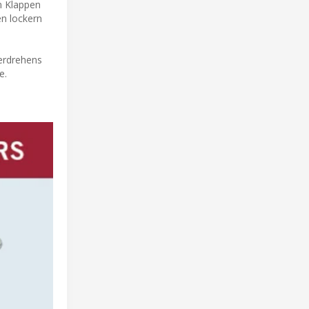
en Klappen
en lockern
terdrehens
e.