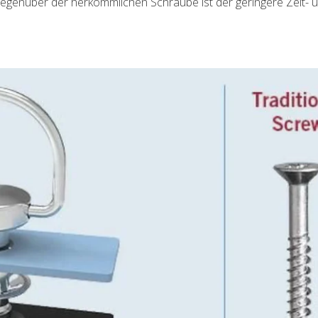
gegenüber der herkömmlichen Schraube ist der geringere Zeit- 