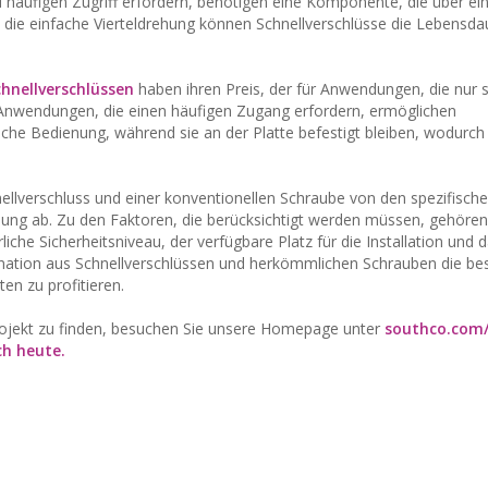
häufigen Zugriff erfordern, benötigen eine Komponente, die über ei
 die einfache Vierteldrehung können Schnellverschlüsse die Lebensda
chnellverschlüssen
haben ihren Preis, der für Anwendungen, die nur s
 Anwendungen, die einen häufigen Zugang erfordern, ermöglichen
ache Bedienung, während sie an der Platte befestigt bleiben, wodurch 
ellverschluss und einer konventionellen Schraube von den spezifisch
ng ab. Zu den Faktoren, die berücksichtigt werden müssen, gehören
iche Sicherheitsniveau, der verfügbare Platz für die Installation und 
ination aus Schnellverschlüssen und herkömmlichen Schrauben die be
en zu profitieren.
Projekt zu finden, besuchen Sie unsere Homepage unter
southco.com/
ch heute.