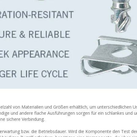
Vielzahl von Materialien und Größen erhältlich, um unterschiedlichen 
dige und andere flache Ausführungen sorgen für ein schlankes und un
ine sichere Verbindung.
nserwartung bzw. die Betriebsdauer. Wird die Komponente den Test der