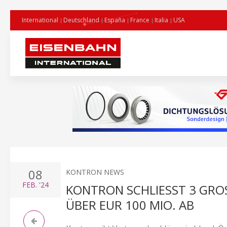
International
Deutschland
España
France
Italia
USA
08
KONTRON NEWS
FEB.
'24
KONTRON SCHLIESST 3 GROS
ER EUR 100 MIO. AB