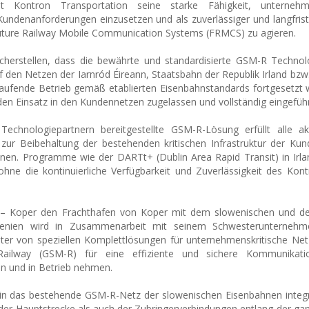
ht Kontron Transportation seine starke Fähigkeit, unternehme
denanforderungen einzusetzen und als zuverlässiger und langfrist
uture Railway Mobile Communication Systems (FRMCS) zu agieren.
icherstellen, dass die bewährte und standardisierte GSM-R Technol
den Netzen der Iarnród Éireann, Staatsbahn der Republik Irland bzw
 laufende Betrieb gemäß etablierten Eisenbahnstandards fortgesetzt w
n Einsatz in den Kundennetzen zugelassen und vollständig eingeführt
chnologiepartnern bereitgestellte GSM-R-Lösung erfüllt alle ak
ur Beibehaltung der bestehenden kritischen Infrastruktur der Kun
onen. Programme wie der DARTt+ (Dublin Area Rapid Transit) in Irl
ne die kontinuierliche Verfügbarkeit und Zuverlässigkeit des Kon
a – Koper den Frachthafen von Koper mit dem slowenischen und d
owenien wird in Zusammenarbeit mit seinem Schwesterunterneh
ter von speziellen Komplettlösungen für unternehmenskritische Ne
ailway (GSM-R) für eine effiziente und sichere Kommunikati
n und in Betrieb nehmen.
 in das bestehende GSM-R-Netz der slowenischen Eisenbahnen integ
der Hauptstrecke als auch der Zubringerverbindungen entlang der ga