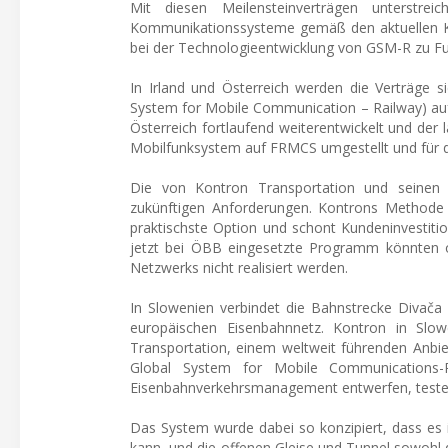
Mit diesen Meilensteinverträgen unterstreic
Kommunikationssysteme gemäß den aktuellen Kun
bei der Technologieentwicklung von GSM-R zu F
In Irland und Österreich werden die Verträge s
System for Mobile Communication – Railway) auf 
Österreich fortlaufend weiterentwickelt und der
Mobilfunksystem auf FRMCS umgestellt und für de
Die von Kontron Transportation und seinen Te
zukünftigen Anforderungen. Kontrons Methode z
praktischste Option und schont Kundeninvestiti
jetzt bei ÖBB eingesetzte Programm könnten oh
Netzwerks nicht realisiert werden.
In Slowenien verbindet die Bahnstrecke Divač
europäischen Eisenbahnnetz. Kontron in Sl
Transportation, einem weltweit führenden Anbie
Global System for Mobile Communications-R
Eisenbahnverkehrsmanagement entwerfen, teste
Das System wurde dabei so konzipiert, dass es
kann, und die offenen Gleise und Tunnel sowohl 