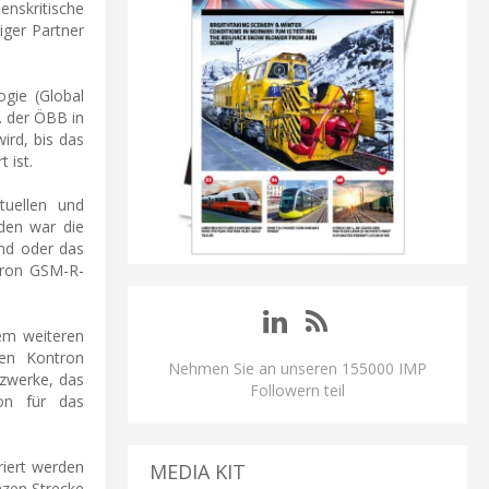
nskritische
iger Partner
ogie (Global
. der ÖBB in
ird, bis das
 ist.
tuellen und
den war die
and oder das
tron GSM-R-
em weiteren
men Kontron
Nehmen Sie an unseren 155000 IMP
tzwerke, das
Followern teil
on für das
riert werden
MEDIA KIT
nzen Strecke