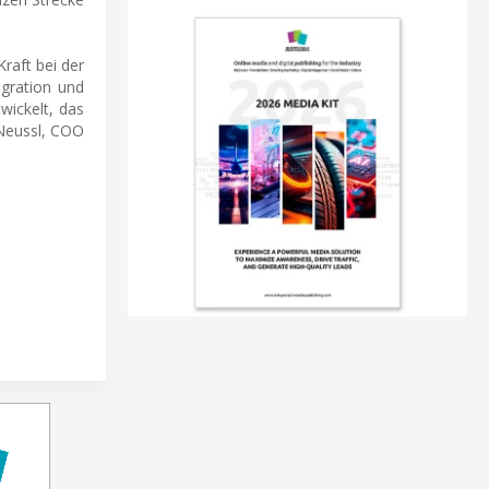
raft bei der
igration und
ickelt, das
 Neussl, COO