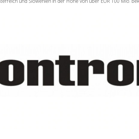
Österreich und Slowenien in der Höhe von über EUR 100 Mio. bek