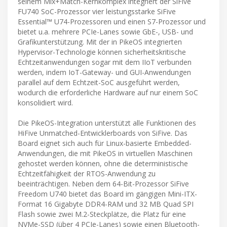
seinem Mix+Match-Kernkomplex integriert der SiFive
FU740 SoC-Prozessor vier leistungsstarke SiFive
Essential™ U74-Prozessoren und einen S7-Prozessor und
bietet u.a. mehrere PCIe-Lanes sowie GbE-, USB- und
Grafikunterstützung. Mit der in PikeOS integrierten
Hypervisor-Technologie können sicherheitskritische
Echtzeitanwendungen sogar mit dem IIoT verbunden
werden, indem IoT-Gateway- und GUI-Anwendungen
parallel auf dem Echtzeit-SoC ausgeführt werden,
wodurch die erforderliche Hardware auf nur einem SoC
konsolidiert wird.
Die PikeOS-Integration unterstützt alle Funktionen des
HiFive Unmatched-Entwicklerboards von SiFive. Das
Board eignet sich auch für Linux-basierte Embedded-
Anwendungen, die mit PikeOS in virtuellen Maschinen
gehostet werden können, ohne die deterministische
Echtzeitfähigkeit der RTOS-Anwendung zu
beeinträchtigen. Neben dem 64-Bit-Prozessor SiFive
Freedom U740 bietet das Board im gängigen Mini-ITX-
Format 16 Gigabyte DDR4-RAM und 32 MB Quad SPI
Flash sowie zwei M.2-Steckplätze, die Platz für eine
NVMe-SSD (über 4 PCIe-Lanes) sowie einen Bluetooth-