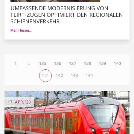
UMFASSENDE MODERNISIERUNG VON
FLIRT-ZÜGEN OPTIMIERT DEN REGIONALEN
SCHIENENVERKEHR
Mehr lesen…
1
...
135
136
137
138
139
140
142
143
144
141
17
APR.
'20