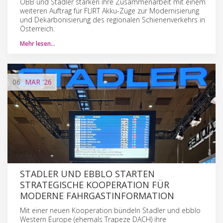
ÖBB und Stadler stärken ihre Zusammenarbeit mit einem
weiteren Auftrag für FLIRT Akku-Züge zur Modernisierung
und Dekarbonisierung des regionalen Schienenverkehrs in
Österreich.
Mehr lesen…
06
MAR
'26
STADLER UND EBBLO STARTEN
STRATEGISCHE KOOPERATION FÜR
MODERNE FAHRGASTINFORMATION
Mit einer neuen Kooperation bündeln Stadler und ebblo
Western Europe (ehemals Trapeze DACH) ihre