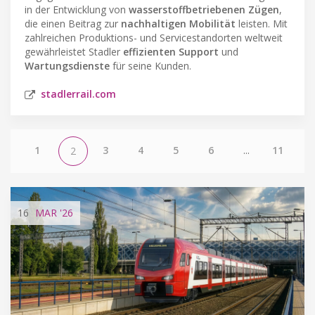
in der Entwicklung von
wasserstoffbetriebenen Zügen
,
die einen Beitrag zur
nachhaltigen Mobilität
leisten. Mit
zahlreichen Produktions- und Servicestandorten weltweit
gewährleistet Stadler
effizienten Support
und
Wartungsdienste
für seine Kunden.
stadlerrail.com
1
3
4
5
6
...
11
2
16
MAR
'26